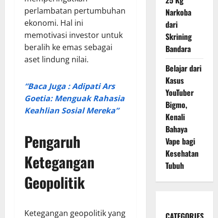
25 Kg
perlambatan pertumbuhan
Narkoba
ekonomi. Hal ini
dari
memotivasi investor untuk
Skrining
beralih ke emas sebagai
Bandara
aset lindung nilai.
Belajar dari
Kasus
“Baca Juga : Adipati Ars
YouTuber
Goetia: Menguak Rahasia
Bigmo,
Keahlian Sosial Mereka”
Kenali
Bahaya
Pengaruh
Vape bagi
Kesehatan
Ketegangan
Tubuh
Geopolitik
Ketegangan geopolitik yang
CATEGORIES