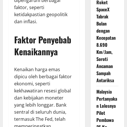
dipengaruhi berbagai
Roket
faktor, seperti
SpaceX
ketidakpastian geopolitik
Tabrak
dan inflasi.
Bulan
dengan
Faktor Penyebab
Kecepatan
8.690
Kenaikannya
Km/Jam,
Soroti
Ancaman
Kenaikan harga emas
Sampah
dipicu oleh berbagai faktor
Antariksa
ekonomi, seperti
kekhawatiran resesi global
Malaysia
dan kebijakan moneter
Pertanyaka
yang lebih longgar. Bank
n Lolosnya
sentral di seluruh dunia,
Pilot
termasuk The Fed, telah
Pembawa
memperingatkan