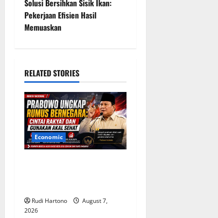
t
Solusi Bersihkan Sisik Ikan:
Pekerjaan Efisien Hasil
n
Memuaskan
a
v
RELATED STORIES
i
g
a
Economic
t
Prabowo Ungkap Rumus
i
Bernegara: Cintai Rakyat
o
dan Gunakan Akal Sehat
Rudi Hartono
August 7,
n
2026