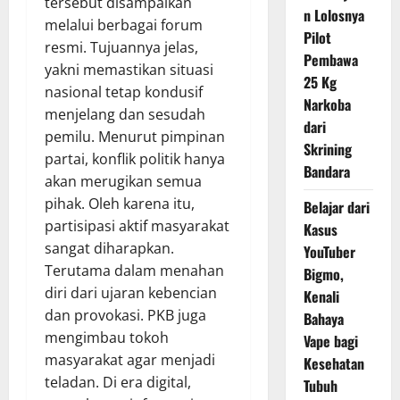
tersebut disampaikan
n Lolosnya
melalui berbagai forum
Pilot
resmi. Tujuannya jelas,
Pembawa
yakni memastikan situasi
25 Kg
nasional tetap kondusif
Narkoba
menjelang dan sesudah
dari
pemilu. Menurut pimpinan
Skrining
partai, konflik politik hanya
Bandara
akan merugikan semua
pihak. Oleh karena itu,
Belajar dari
partisipasi aktif masyarakat
Kasus
sangat diharapkan.
YouTuber
Terutama dalam menahan
Bigmo,
diri dari ujaran kebencian
Kenali
dan provokasi. PKB juga
Bahaya
mengimbau tokoh
Vape bagi
masyarakat agar menjadi
Kesehatan
teladan. Di era digital,
Tubuh