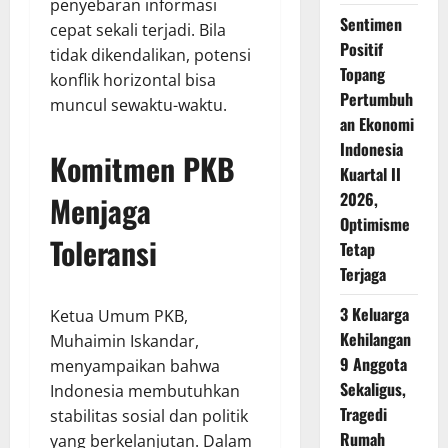
penyebaran informasi
Sentimen
cepat sekali terjadi. Bila
Positif
tidak dikendalikan, potensi
Topang
konflik horizontal bisa
Pertumbuh
muncul sewaktu-waktu.
an Ekonomi
Indonesia
Komitmen PKB
Kuartal II
2026,
Menjaga
Optimisme
Toleransi
Tetap
Terjaga
3 Keluarga
Ketua Umum PKB,
Kehilangan
Muhaimin Iskandar,
9 Anggota
menyampaikan bahwa
Sekaligus,
Indonesia membutuhkan
Tragedi
stabilitas sosial dan politik
Rumah
yang berkelanjutan. Dalam