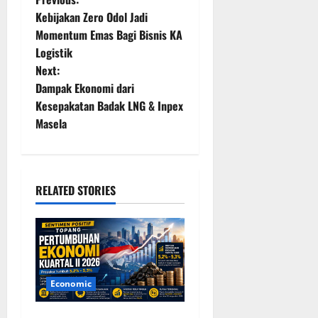
P
Kebijakan Zero Odol Jadi
o
Momentum Emas Bagi Bisnis KA
Logistik
s
Next:
t
Dampak Ekonomi dari
Kesepakatan Badak LNG & Inpex
n
Masela
a
v
RELATED STORIES
i
g
a
Economic
t