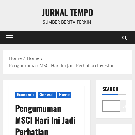
Skip
JURNAL TEMPO
to
content
SUMBER BERITA TERKINI
Primary
Menu
Home
Home
Pengumuman MSCI Hari Ini Jadi Perhatian Investor
SEARCH
Economic
General
Home
Pengumuman
Search
MSCI Hari Ini Jadi
Perhatian