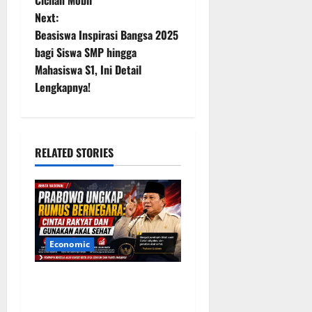
Cicilan Mobil
Next:
s
Beasiswa Inspirasi Bangsa 2025
t
bagi Siswa SMP hingga
Mahasiswa S1, Ini Detail
n
Lengkapnya!
a
v
RELATED STORIES
i
g
a
Economic
t
Prabowo Ungkap Rumus
i
Bernegara: Cintai Rakyat