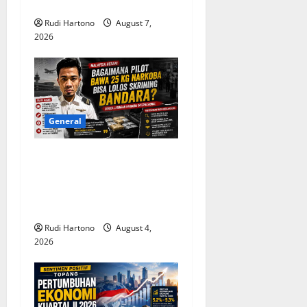
o
dan Gunakan Akal Sehat
Rudi Hartono
August 7,
n
2026
General
Malaysia Pertanyakan
Lolosnya Pilot Pembawa 25
Kg Narkoba dari Skrining
Bandara
Rudi Hartono
August 4,
2026