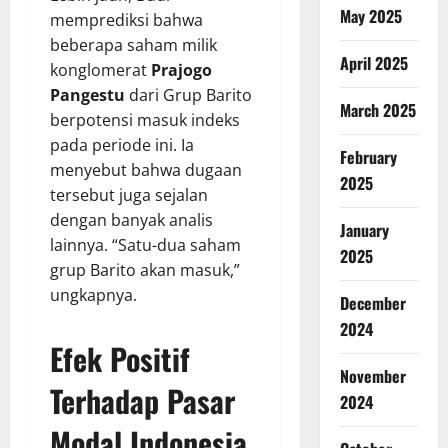
May 2025
memprediksi bahwa
beberapa saham milik
April 2025
konglomerat
Prajogo
Pangestu
dari Grup Barito
March 2025
berpotensi masuk indeks
pada periode ini. Ia
February
menyebut bahwa dugaan
2025
tersebut juga sejalan
dengan banyak analis
January
lainnya. “Satu-dua saham
2025
grup Barito akan masuk,”
ungkapnya.
December
2024
Efek Positif
November
Terhadap Pasar
2024
Modal Indonesia