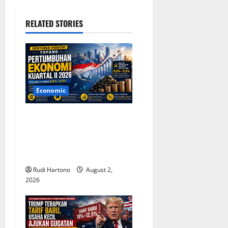
v
RELATED STORIES
i
g
a
Economic
t
Sentimen Positif Topang
i
Pertumbuhan Ekonomi
o
Indonesia Kuartal II 2026,
Optimisme Tetap Terjaga
n
Rudi Hartono
August 2,
2026