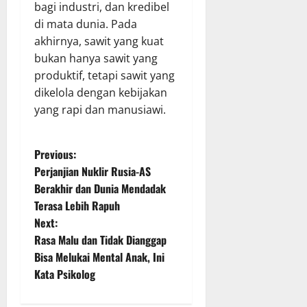
bagi industri, dan kredibel
di mata dunia. Pada
akhirnya, sawit yang kuat
bukan hanya sawit yang
produktif, tetapi sawit yang
dikelola dengan kebijakan
yang rapi dan manusiawi.
P
Previous:
Perjanjian Nuklir Rusia-AS
o
Berakhir dan Dunia Mendadak
Terasa Lebih Rapuh
s
Next:
t
Rasa Malu dan Tidak Dianggap
Bisa Melukai Mental Anak, Ini
n
Kata Psikolog
a