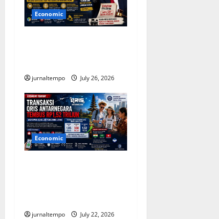
Economic
Trump Terapkan Tarif Baru,
Usaha Kecil Mengajukan
Gugatan ke Pengadilan
jurnaltempo
July 26, 2026
Economic
Transaksi QRIS Antarnegara
Tembus Rp1,52 Triliun,
Wisatawan Asing Dorong
Pertumbuhan
jurnaltempo
July 22, 2026