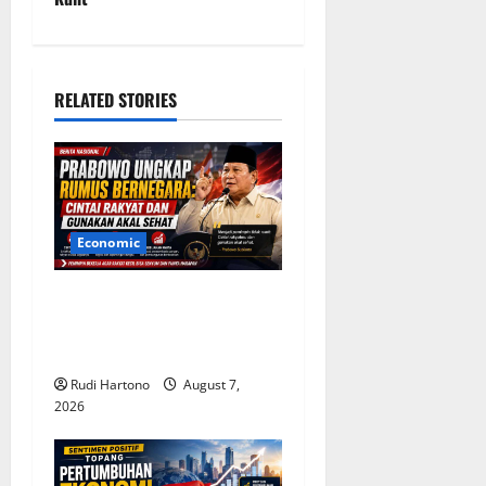
a
v
i
RELATED STORIES
g
a
t
Economic
i
Prabowo Ungkap Rumus
o
Bernegara: Cintai Rakyat
dan Gunakan Akal Sehat
n
Rudi Hartono
August 7,
2026