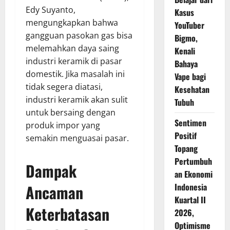
Edy Suyanto,
Kasus
mengungkapkan bahwa
YouTuber
gangguan pasokan gas bisa
Bigmo,
melemahkan daya saing
Kenali
industri keramik di pasar
Bahaya
domestik. Jika masalah ini
Vape bagi
tidak segera diatasi,
Kesehatan
industri keramik akan sulit
Tubuh
untuk bersaing dengan
Sentimen
produk impor yang
Positif
semakin menguasai pasar.
Topang
Pertumbuh
Dampak
an Ekonomi
Ancaman
Indonesia
Kuartal II
Keterbatasan
2026,
Optimisme