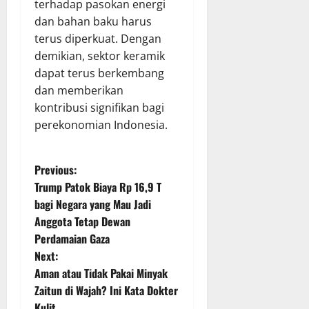
terhadap pasokan energi
dan bahan baku harus
terus diperkuat. Dengan
demikian, sektor keramik
dapat terus berkembang
dan memberikan
kontribusi signifikan bagi
perekonomian Indonesia.
P
Previous:
Trump Patok Biaya Rp 16,9 T
o
bagi Negara yang Mau Jadi
Anggota Tetap Dewan
s
Perdamaian Gaza
t
Next:
Aman atau Tidak Pakai Minyak
n
Zaitun di Wajah? Ini Kata Dokter
Kulit