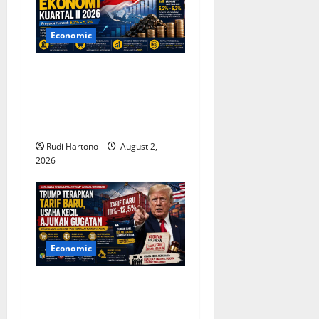
Economic
Sentimen Positif Topang
Pertumbuhan Ekonomi
Indonesia Kuartal II 2026,
Optimisme Tetap Terjaga
Rudi Hartono
August 2,
2026
Economic
Trump Terapkan Tarif Baru,
Usaha Kecil Mengajukan