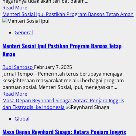
negaranya tidak akan terlibat dalam...
Read
Read More
more
Menteri Sosial Ipul Pastikan Program Bansos Tetap Aman
about
Ayatollah
General
Ali
Khamenei
Menteri Sosial Ipul Pastikan Program Bansos Tetap
Tegas:
Aman
Iran
Tak
Budi Santoso
February 7, 2025
Akan
Jurnal Tempo – Pemerintah terus berupaya menjaga
Berunding
kesejahteraan masyarakat melalui berbagai program
dengan
bantuan sosial. Menteri Sosial, Ipul, menegaskan...
AS
Read
Read More
more
Masa Depan Reynhard Sinaga: Antara Penjara Inggris
about
dan Ekstradisi ke Indonesia
Menteri
Global
Sosial
Ipul
Masa Depan Reynhard Sinaga: Antara Penjara Inggris
Pastikan