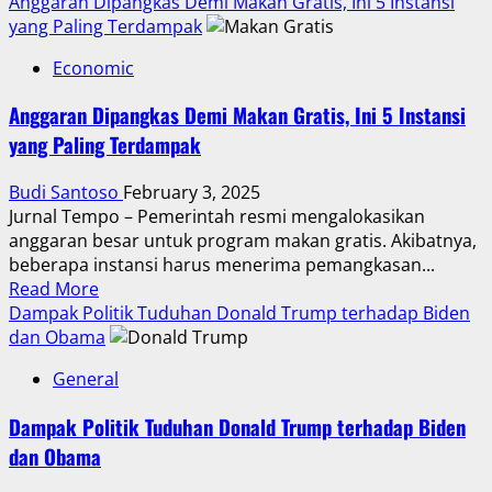
more
Anggaran Dipangkas Demi Makan Gratis, Ini 5 Instansi
about
yang Paling Terdampak
Berbagai
Economic
Barang
Impor
Anggaran Dipangkas Demi Makan Gratis, Ini 5 Instansi
AS
yang Paling Terdampak
Dikenakan
Bea
Budi Santoso
February 3, 2025
Masuk
Jurnal Tempo – Pemerintah resmi mengalokasikan
Tinggi
anggaran besar untuk program makan gratis. Akibatnya,
Sebagai
beberapa instansi harus menerima pemangkasan...
Balasan
Read
Read More
oleh
more
Dampak Politik Tuduhan Donald Trump terhadap Biden
China
about
dan Obama
Anggaran
General
Dipangkas
Demi
Dampak Politik Tuduhan Donald Trump terhadap Biden
Makan
dan Obama
Gratis,
Ini