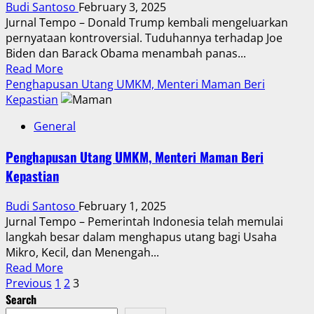
Budi Santoso
February 3, 2025
5
Jurnal Tempo – Donald Trump kembali mengeluarkan
Instansi
pernyataan kontroversial. Tuduhannya terhadap Joe
yang
Biden dan Barack Obama menambah panas...
Paling
Read
Read More
Terdampak
more
Penghapusan Utang UMKM, Menteri Maman Beri
about
Kepastian
Dampak
General
Politik
Tuduhan
Penghapusan Utang UMKM, Menteri Maman Beri
Donald
Kepastian
Trump
terhadap
Budi Santoso
February 1, 2025
Biden
Jurnal Tempo – Pemerintah Indonesia telah memulai
dan
langkah besar dalam menghapus utang bagi Usaha
Obama
Mikro, Kecil, dan Menengah...
Read
Read More
Posts
more
Previous
1
2
3
about
Search
pagination
Penghapusan