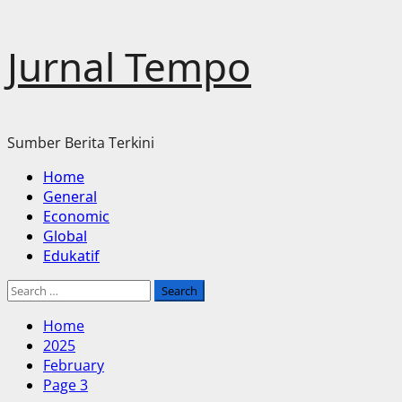
Skip
Jurnal Tempo
to
content
Sumber Berita Terkini
Primary
Home
Menu
General
Economic
Global
Edukatif
Search
for:
Home
2025
February
Page 3