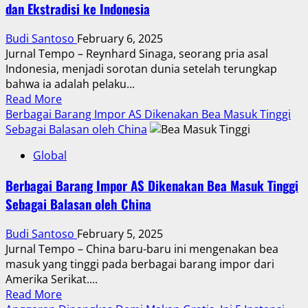
dan Ekstradisi ke Indonesia
Program
Bansos
Budi Santoso
February 6, 2025
Tetap
Jurnal Tempo – Reynhard Sinaga, seorang pria asal
Aman
Indonesia, menjadi sorotan dunia setelah terungkap
bahwa ia adalah pelaku...
Read
Read More
more
Berbagai Barang Impor AS Dikenakan Bea Masuk Tinggi
about
Sebagai Balasan oleh China
Masa
Global
Depan
Reynhard
Berbagai Barang Impor AS Dikenakan Bea Masuk Tinggi
Sinaga:
Sebagai Balasan oleh China
Antara
Penjara
Budi Santoso
February 5, 2025
Inggris
Jurnal Tempo – China baru-baru ini mengenakan bea
dan
masuk yang tinggi pada berbagai barang impor dari
Ekstradisi
Amerika Serikat....
ke
Read
Read More
Indonesia