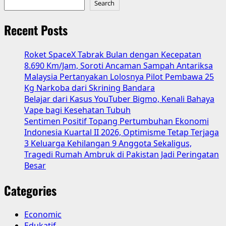
Search
Utang
UMKM,
Recent Posts
Menteri
Maman
Roket SpaceX Tabrak Bulan dengan Kecepatan
Beri
8.690 Km/Jam, Soroti Ancaman Sampah Antariksa
Kepastian
Malaysia Pertanyakan Lolosnya Pilot Pembawa 25
Kg Narkoba dari Skrining Bandara
Belajar dari Kasus YouTuber Bigmo, Kenali Bahaya
Vape bagi Kesehatan Tubuh
Sentimen Positif Topang Pertumbuhan Ekonomi
Indonesia Kuartal II 2026, Optimisme Tetap Terjaga
3 Keluarga Kehilangan 9 Anggota Sekaligus,
Tragedi Rumah Ambruk di Pakistan Jadi Peringatan
Besar
Categories
Economic
Edukatif