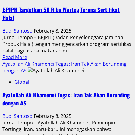
Trump
BPJPH Targetkan 50 Ribu Warteg Terima Sertifikat
Negosiasi
Halal
Kesepakatan
Kritis
Budi Santoso
February 8, 2025
soal
Jurnal Tempo – BPJPH (Badan Penyelenggara Jaminan
Logam
Produk Halal) tengah menggencarkan program sertifikasi
Tanah
halal bagi usaha makanan di...
Jarang
Read
Read More
more
Ayatollah Ali Khamenei Tegas: Iran Tak Akan Berunding
about
dengan AS
BPJPH
Global
Targetkan
50
Ayatollah Ali Khamenei Tegas: Iran Tak Akan Berunding
Ribu
dengan AS
Warteg
Terima
Budi Santoso
February 8, 2025
Sertifikat
Jurnal Tempo – Ayatollah Ali Khamenei, Pemimpin
Halal
Tertinggi Iran, baru-baru ini menegaskan bahwa