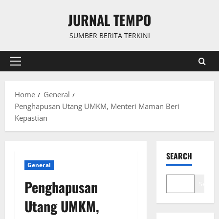
Skip
JURNAL TEMPO
to
content
SUMBER BERITA TERKINI
Primary
Menu
Home
General
Penghapusan Utang UMKM, Menteri Maman Beri
Kepastian
SEARCH
General
Penghapusan
Search
Utang UMKM,