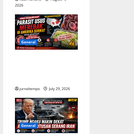
2026
General
Wabah Parasit Usus
Merebak di Amerika Serikat,
Ribuan Kasus Diselidiki
Otoritas Kesehatan
jurnaltempo
July 29, 2026
General