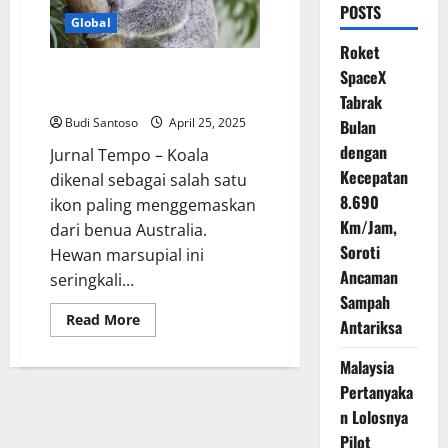
POSTS
Global
Roket
Fakta di Balik Penembakan 700
SpaceX
Koala oleh Pemerintah Australia
Tabrak
Budi Santoso
April 25, 2025
Bulan
dengan
Jurnal Tempo – Koala
Kecepatan
dikenal sebagai salah satu
8.690
ikon paling menggemaskan
Km/Jam,
dari benua Australia.
Soroti
Hewan marsupial ini
Ancaman
seringkali...
Sampah
Read
Read More
Antariksa
more
about
Fakta
Malaysia
di
Balik
Pertanyaka
Penembakan
n Lolosnya
700
Koala
Pilot
oleh