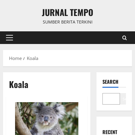
Skip
JURNAL TEMPO
to
content
SUMBER BERITA TERKINI
Primary
Menu
Home
Koala
Koala
SEARCH
Search
RECENT