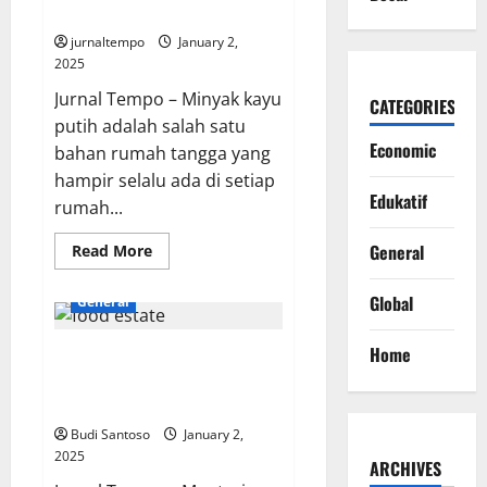
Semata
jurnaltempo
January 2,
2025
Jurnal Tempo – Minyak kayu
CATEGORIES
putih adalah salah satu
Economic
bahan rumah tangga yang
hampir selalu ada di setiap
Edukatif
rumah...
Read
General
Read More
more
about
Bocoran
Global
General
Minyak
Kayu
Putih:
Home
Menteri ATR Tegaskan Hanya
Tak
Hanya
Tiga Food Estate Ada di
Jadi
Bahan
Prabowo
Olesan
Semata
Budi Santoso
January 2,
2025
ARCHIVES