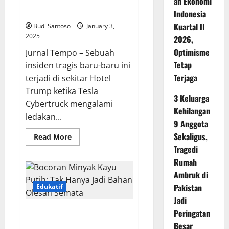
Cybertruck di Dekat Hotel
an Ekonomi
Apa
Penyebabnya?
Trump
Indonesia
Kuartal II
Budi Santoso
January 3,
2025
2026,
Optimisme
Jurnal Tempo – Sebuah
Tetap
insiden tragis baru-baru ini
Terjaga
terjadi di sekitar Hotel
Trump ketika Tesla
3 Keluarga
Cybertruck mengalami
Kehilangan
ledakan...
9 Anggota
Sekaligus,
Read
Read More
more
Tragedi
about
Satu
Rumah
Tewas
dalam
Ambruk di
Ledakan
Tesla
Pakistan
Edukatif
Cybertruck
Jadi
di
Dekat
Bocoran Minyak Kayu Putih: Tak
Peringatan
Hotel
Trump
Hanya Jadi Bahan Olesan
Besar