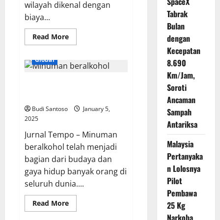
SpaceX
wilayah dikenal dengan
Tabrak
biaya...
Bulan
Read
Read More
dengan
more
Kecepatan
about
Wow,
Global
8.690
10
Daerah
Km/Jam,
Ini
AS Pertimbangkan Label Kanker
dengan
Soroti
Biaya
pada Minuman Beralkohol
Hidup
Ancaman
Tinggi
Budi Santoso
January 5,
Sampah
di
Indonesia
2025
Antariksa
Jurnal Tempo – Minuman
Malaysia
beralkohol telah menjadi
Pertanyaka
bagian dari budaya dan
n Lolosnya
gaya hidup banyak orang di
Pilot
seluruh dunia....
Pembawa
Read
Read More
25 Kg
more
about
Narkoba