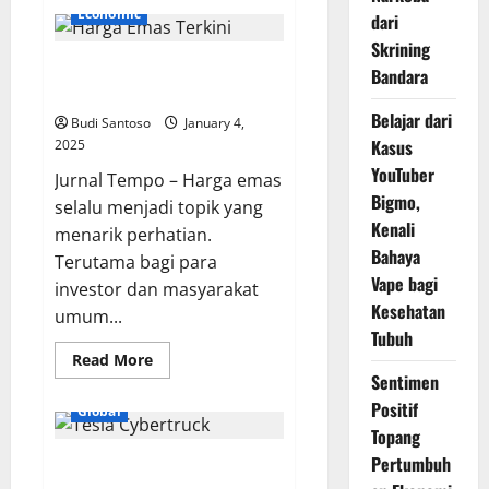
AS
Economic
dari
Pertimbangkan
Label
Skrining
Kanker
Harga Emas Terkini 4 Januari
pada
Bandara
Minuman
2025: Apa Penyebabnya?
Beralkohol
Belajar dari
Budi Santoso
January 4,
Kasus
2025
YouTuber
Jurnal Tempo – Harga emas
Bigmo,
selalu menjadi topik yang
Kenali
menarik perhatian.
Bahaya
Terutama bagi para
Vape bagi
investor dan masyarakat
Kesehatan
umum...
Tubuh
Read
Read More
more
Sentimen
about
Harga
Positif
Global
Emas
Topang
Terkini
4
Pertumbuh
Satu Tewas dalam Ledakan Tesla
Januari
2025: