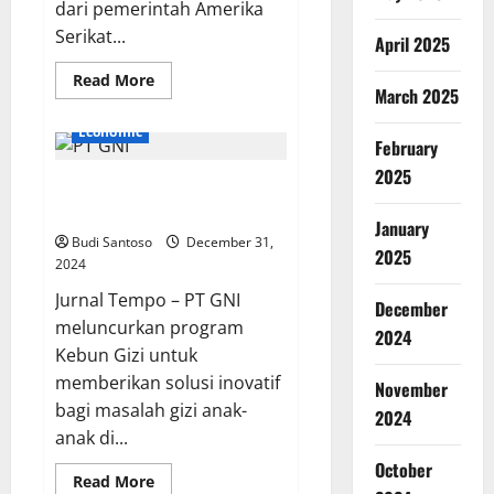
dari pemerintah Amerika
Serikat...
April 2025
Read
Read More
March 2025
more
about
AS
Economic
Ungkap
February
Fakta
Terkini
2025
Kebun Gizi PT GNI, Harapan
tentang
Tanggul
Baru untuk Anak Sehat
Beton
January
Bandara
Budi Santoso
December 31,
Muan
2025
2024
Jurnal Tempo – PT GNI
December
meluncurkan program
2024
Kebun Gizi untuk
memberikan solusi inovatif
November
bagi masalah gizi anak-
2024
anak di...
October
Read
Read More