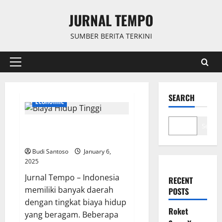
Skip
JURNAL TEMPO
to
content
SUMBER BERITA TERKINI
Primary
Menu
SEARCH
Economic
Wow, 10 Daerah Ini dengan
Search
Biaya Hidup Tinggi di Indonesia
Budi Santoso
January 6,
2025
Jurnal Tempo – Indonesia
RECENT
memiliki banyak daerah
POSTS
dengan tingkat biaya hidup
Roket
yang beragam. Beberapa