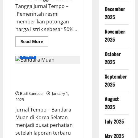
Tangga Jurnal Tempo –
December
Pemerintah resmi
2025
memberikan potongan
harga listrik sebesar 50%...
November
2025
Read
Read More
more
about
October
Potongan
Global
Harga
2025
Listrik:
Tutorial
AS Ungkap Fakta Terkini
Diskon
PLN
September
tentang Tanggul Beton Bandara
sebesar
2025
50%
Muan
Budi Santoso
January 1,
August
2025
2025
Jurnal Tempo – Bandara
Muan di Korea Selatan
July 2025
menjadi pusat perhatian
setelah laporan terbaru
May 2025