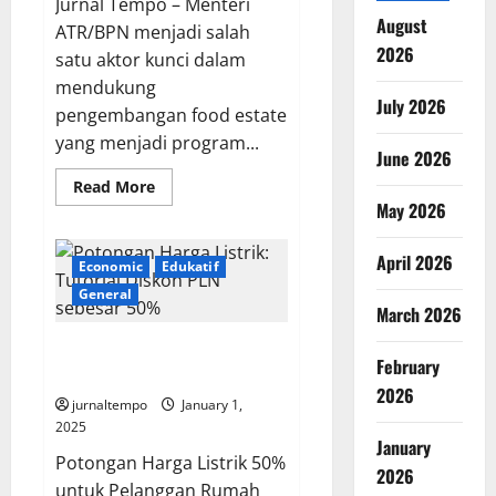
Jurnal Tempo – Menteri
August
ATR/BPN menjadi salah
2026
satu aktor kunci dalam
mendukung
July 2026
pengembangan food estate
yang menjadi program...
June 2026
Read
Read More
more
May 2026
about
Menteri
ATR
April 2026
Tegaskan
Economic
Edukatif
Hanya
Tiga
General
Food
March 2026
Estate
Ada
Potongan Harga Listrik: Tutorial
di
February
Prabowo
Diskon PLN sebesar 50%
2026
jurnaltempo
January 1,
2025
January
Potongan Harga Listrik 50%
2026
untuk Pelanggan Rumah