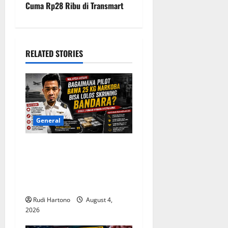
Cuma Rp28 Ribu di Transmart
n
a
RELATED STORIES
v
i
g
a
General
t
Malaysia Pertanyakan
Lolosnya Pilot Pembawa 25
i
Kg Narkoba dari Skrining
o
Bandara
Rudi Hartono
August 4,
n
2026