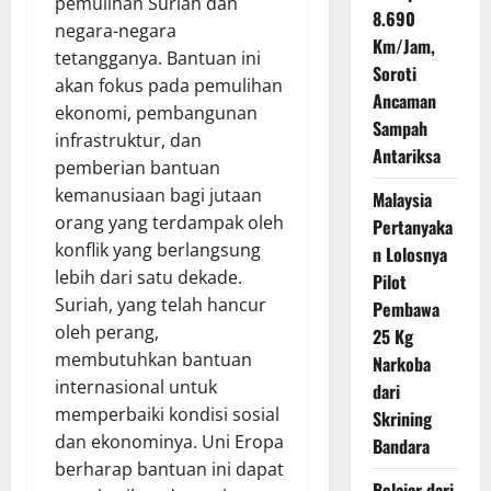
pemulihan Suriah dan
8.690
negara-negara
Km/Jam,
tetangganya. Bantuan ini
Soroti
akan fokus pada pemulihan
Ancaman
ekonomi, pembangunan
Sampah
infrastruktur, dan
Antariksa
pemberian bantuan
kemanusiaan bagi jutaan
Malaysia
orang yang terdampak oleh
Pertanyaka
konflik yang berlangsung
n Lolosnya
lebih dari satu dekade.
Pilot
Suriah, yang telah hancur
Pembawa
oleh perang,
25 Kg
membutuhkan bantuan
Narkoba
internasional untuk
dari
memperbaiki kondisi sosial
Skrining
dan ekonominya. Uni Eropa
Bandara
berharap bantuan ini dapat
Belajar dari