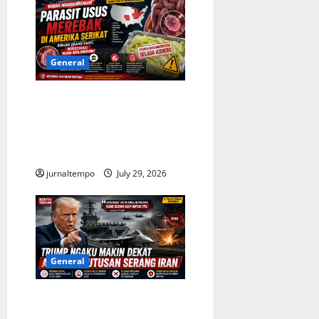
General
Wabah Parasit Usus
Merebak di Amerika Serikat,
Ribuan Kasus Diselidiki
Otoritas Kesehatan
jurnaltempo
July 29, 2026
General
Trump Semakin Dekat
Putuskan Serangan Besar ke