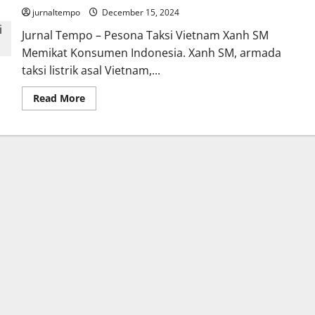
jurnaltempo
December 15, 2024
Jurnal Tempo – Pesona Taksi Vietnam Xanh SM
Memikat Konsumen Indonesia. Xanh SM, armada
taksi listrik asal Vietnam,...
Read
Read More
more
about
Taksi
Listrik
Biru
Kehijauan
Asal
Vietnam
Melaju
di
Jalanan
Jakarta