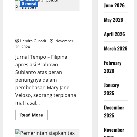
Lokal?
General
June 2026
Alasan
di
Balik
Diplomasi Berbuah Hasil: Mary
May 2026
Tutupnya
137
Jane Dibebaskan, Filipina
Bank
Apresiasi Prabowo
di
April 2026
Indonesia
Hendra Gunadi
November
20, 2024
March 2026
Jurnal Tempo – Filipina
February
apresiasi Prabowo
2026
Subianto atas peran
pentingnya dalam
January
pembebasan Mary Jane
2026
Veloso, seorang terpidana
mati asal...
December
Read
2025
Read More
more
about
Diplomasi
November
Berbuah
Hasil: