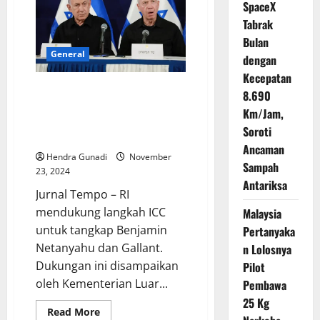
SpaceX
Rp3
Jutaan,
Tabrak
Jangan
Sampai
Bulan
Kehabisan!
General
dengan
Kecepatan
RI Mendukung Langkah ICC
8.690
untuk Tangkap Netanyahu dan
Km/Jam,
Gallant: Seruan Keadilan
Soroti
Internasional
Ancaman
Hendra Gunadi
November
Sampah
23, 2024
Antariksa
Jurnal Tempo – RI
mendukung langkah ICC
Malaysia
untuk tangkap Benjamin
Pertanyaka
Netanyahu dan Gallant.
n Lolosnya
Dukungan ini disampaikan
Pilot
oleh Kementerian Luar...
Pembawa
25 Kg
Read
Read More