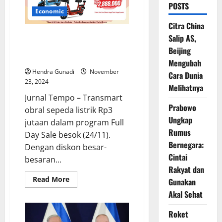
POSTS
Economic
Citra China
Transmart Obral Sepeda Listrik
Salip AS,
Rp3 Jutaan, Jangan Sampai
Beijing
Kehabisan!
Mengubah
Hendra Gunadi
November
Cara Dunia
23, 2024
Melihatnya
Jurnal Tempo – Transmart
Prabowo
obral sepeda listrik Rp3
Ungkap
jutaan dalam program Full
Rumus
Day Sale besok (24/11).
Bernegara:
Dengan diskon besar-
Cintai
besaran...
Rakyat dan
Read
Read More
Gunakan
more
about
Akal Sehat
Transmart
Obral
Roket
Sepeda
Listrik