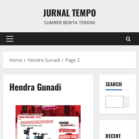
Skip
JURNAL TEMPO
to
content
SUMBER BERITA TERKINI
Primary
Menu
Home
Hendra Gunadi
Page 2
Hendra Gunadi
SEARCH
Search
RECENT