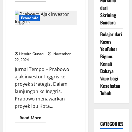
Narkoba
more
about
dari
RI
Mendukung
Skrining
Langkah
Economic
ICC
Bandara
untuk
Tangkap
Prabowo Ajak Investor Inggris
Netanyahu
Belajar dari
dan
Terlibat dalam Proyek Ambisius
Kasus
Gallant:
Indonesia
Seruan
YouTuber
Keadilan
Hendra Gunadi
Internasional
November
Bigmo,
22, 2024
Kenali
Jurnal Tempo – Prabowo
Bahaya
ajak investor Inggris ke
Vape bagi
proyek strategis. Dalam
Kesehatan
kunjungan ke Inggris,
Tubuh
Prabowo menawarkan
proyek Ibu Kota...
Read
Read More
more
CATEGORIES
about
Prabowo