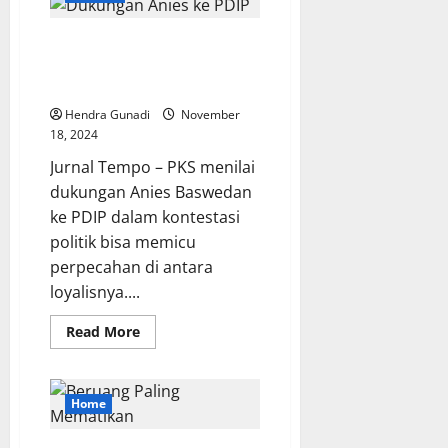
Siapkan
Tax
Amnesty
PKS: Dukungan Anies Baswedan
Lagi
ke PDIP Bisa Picu Perpecahan
Loyalis
Hendra Gunadi
November
18, 2024
Jurnal Tempo – PKS menilai
dukungan Anies Baswedan
ke PDIP dalam kontestasi
politik bisa memicu
perpecahan di antara
loyalisnya....
Read
Read More
more
about
PKS:
Dukungan
Anies
Home
Baswedan
ke
PDIP