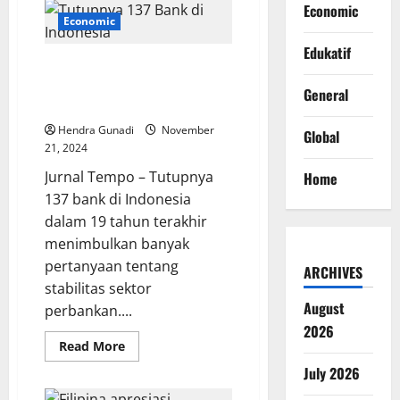
Ajak
Economic
Investor
Economic
Inggris
Terlibat
Edukatif
dalam
Krisis Perbankan Lokal? Alasan
Proyek
Ambisius
di Balik Tutupnya 137 Bank di
General
Indonesia
Indonesia
Hendra Gunadi
November
Global
21, 2024
Jurnal Tempo – Tutupnya
Home
137 bank di Indonesia
dalam 19 tahun terakhir
menimbulkan banyak
pertanyaan tentang
ARCHIVES
stabilitas sektor
August
perbankan....
2026
Read
Read More
more
about
July 2026
Krisis
Perbankan