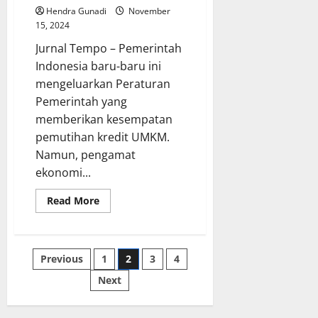
Hendra Gunadi
November
15, 2024
Jurnal Tempo – Pemerintah
Indonesia baru-baru ini
mengeluarkan Peraturan
Pemerintah yang
memberikan kesempatan
pemutihan kredit UMKM.
Namun, pengamat
ekonomi...
Read
Read More
more
about
Pengamat
Minta
Pemerintah
Posts
Previous
1
2
3
4
Jelaskan
Rinci
Pemutihan
Next
pagination
Kredit
UMKM