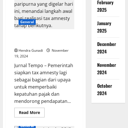
February
2025
General
January
2025
Pemerintah Siapkan Tax
Amnesty Lagi
December
Hendra Gunadi
November
2024
19, 2024
November
Jurnal Tempo – Pemerintah
2024
siapkan tax amnesty lagi
sebagai bagian dari upaya
October
untuk memperbaiki
2024
kepatuhan pajak dan
mendorong pendapatan...
Read
Read More
more
about
Pemerintah
General