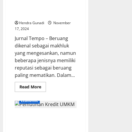
Jenis Beruang Paling
Bisa
Picu
Mematikan: Fakta dan Kisah
Perpecahan
Menegangkan
Loyalis
Hendra Gunadi
November
17, 2024
Jurnal Tempo – Beruang
dikenal sebagai makhluk
yang mengesankan, namun
beberapa jenisnya memiliki
reputasi sebagai beruang
paling mematikan. Dalam...
Read
Read More
more
about
Jenis
Economic
Beruang
Paling
Mematikan:
Pengamat Minta Pemerintah
Fakta
dan
Jelaskan Rinci Pemutihan
Kisah
Menegangkan
Kredit UMKM