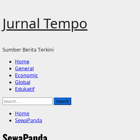
Skip
Jurnal Tempo
to
content
Sumber Berita Terkini
Primary
Home
Menu
General
Economic
Global
Edukatif
Search
for:
Home
SewaPanda
SewaPanda