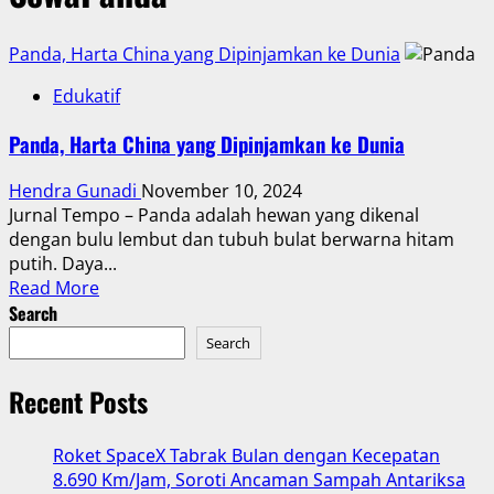
Panda, Harta China yang Dipinjamkan ke Dunia
Edukatif
Panda, Harta China yang Dipinjamkan ke Dunia
Hendra Gunadi
November 10, 2024
Jurnal Tempo – Panda adalah hewan yang dikenal
dengan bulu lembut dan tubuh bulat berwarna hitam
putih. Daya...
Read
Read More
more
Search
about
Search
Panda,
Harta
Recent Posts
China
yang
Roket SpaceX Tabrak Bulan dengan Kecepatan
Dipinjamkan
8.690 Km/Jam, Soroti Ancaman Sampah Antariksa
ke