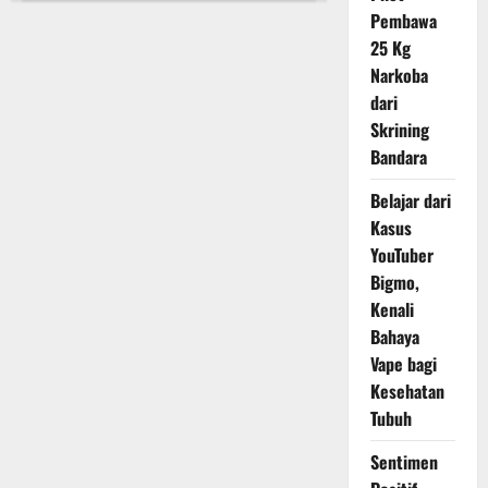
Sumargo
Pembawa
Balas
Farhat
25 Kg
Melalui
Aduan
Narkoba
Ke
dari
Polda
Metro
Skrining
Jaya
Bandara
Belajar dari
Kasus
YouTuber
Bigmo,
Kenali
Bahaya
Vape bagi
Kesehatan
Tubuh
Sentimen