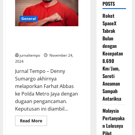
POSTS
Roket
General
SpaceX
Tabrak
Denny Sumargo Balas Farhat
Bulan
Melalui Aduan Ke Polda Metro
dengan
Jaya
Kecepatan
jurnaltempo
November 24,
8.690
2024
Km/Jam,
Jurnal Tempo – Denny
Soroti
Sumargo akhirnya
Ancaman
melaporkan Farhat Abbas
Sampah
ke Polda Metro Jaya dengan
Antariksa
dugaan pengancaman.
Keputusan ini diambil...
Malaysia
Pertanyaka
Read
Read More
more
n Lolosnya
about
Pilot
Denny