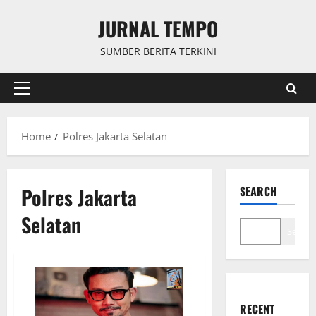
Skip
JURNAL TEMPO
to
content
SUMBER BERITA TERKINI
Primary
Menu
Home
Polres Jakarta Selatan
Polres Jakarta
SEARCH
Selatan
Search
RECENT