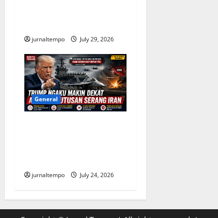
Merebak di Amerika Serikat,
Ribuan Kasus Diselidiki
Otoritas Kesehatan
jurnaltempo
July 29, 2026
General
Trump Semakin Dekat
Putuskan Serangan Besar ke
Iran, Timur Tengah Kembali
Dibayangi Ancaman Konflik
jurnaltempo
July 24, 2026