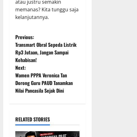
atau justru semakin
memanas? Kita tunggu saja
kelanjutannya.
P
Previous:
Transmart Obral Sepeda Listrik
o
Rp3 Jutaan, Jangan Sampai
Kehabisan!
s
Next:
t
Wamen PPPA Veronica Tan
Dorong Guru PAUD Tanamkan
n
Nilai Pancasila Sejak Dini
a
v
RELATED STORIES
i