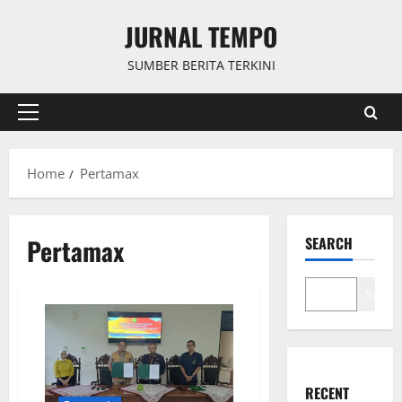
Skip
JURNAL TEMPO
to
content
SUMBER BERITA TERKINI
Primary
Menu
Home
Pertamax
Pertamax
SEARCH
Search
RECENT