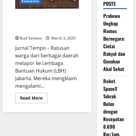
Economic
POSTS
Prabowo
Ratusan Warga Melapor ke LBH
Jakarta, Pertamax Diduga
Ungkap
Oplosan
Rumus
Bernegara:
Budi Santoso
March 3, 2025
Cintai
Jurnal Tempo – Ratusan
Rakyat dan
warga dari berbagai daerah
Gunakan
melapor ke Lembaga
Akal Sehat
Bantuan Hukum (LBH)
Jakarta. Mereka mengklaim
Roket
mengalami...
SpaceX
Tabrak
Read
Read More
more
Bulan
about
Ratusan
dengan
Warga
Kecepatan
Melapor
ke
8.690
LBH
Jakarta,
Km/Jam,
Pertamax