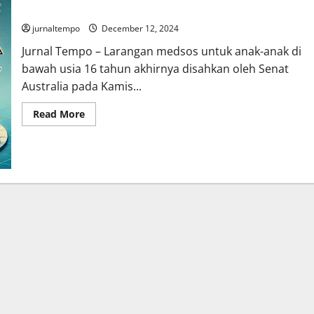
Larangan Medsos Anak di Bawah 16 Tahun, Pertama di Dunia!
jurnaltempo
December 12, 2024
Jurnal Tempo – Larangan medsos untuk anak-anak di
bawah usia 16 tahun akhirnya disahkan oleh Senat
Australia pada Kamis...
Read
Read More
more
about
Larangan
Medsos
Anak
di
Bawah
16
Tahun,
Pertama
di
Dunia!