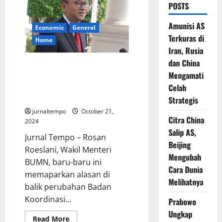
POSTS
Amunisi AS
Economic
General
Terkuras di
Home
Iran, Rusia
dan China
Rosan Roeslani Jelaskan Alasan
Mengamati
BKPM Diubah Menjadi
Kementerian Investasi dan
Celah
Hilirisasi
Strategis
jurnaltempo
October 21,
Citra China
2024
Salip AS,
Jurnal Tempo – Rosan
Beijing
Roeslani, Wakil Menteri
Mengubah
BUMN, baru-baru ini
Cara Dunia
memaparkan alasan di
Melihatnya
balik perubahan Badan
Koordinasi...
Prabowo
Ungkap
Read
Read More