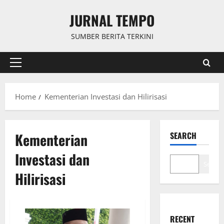
Skip
JURNAL TEMPO
to
content
SUMBER BERITA TERKINI
Primary
Menu
Home
Kementerian Investasi dan Hilirisasi
Kementerian
SEARCH
Investasi dan
Search
Hilirisasi
RECENT