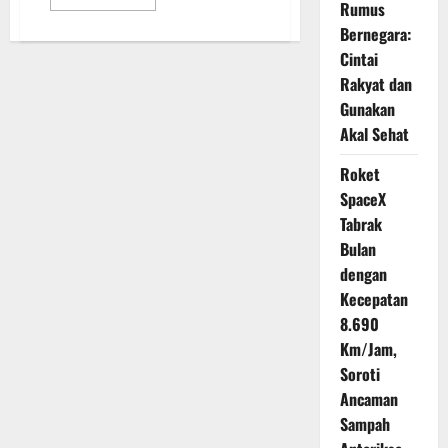
more
Rumus
about
Bernegara:
Rosan
Roeslani
Cintai
Jelaskan
Alasan
Rakyat dan
BKPM
Diubah
Gunakan
Menjadi
Akal Sehat
Kementerian
Investasi
dan
Roket
Hilirisasi
SpaceX
Tabrak
Bulan
dengan
Kecepatan
8.690
Km/Jam,
Soroti
Ancaman
Sampah