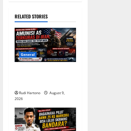
a
v
RELATED STORIES
i
g
a
General
t
Amunisi AS Terkuras di Iran,
i
Rusia dan China Mengamati
o
Celah Strategis
Rudi Hartono
August 9,
n
2026