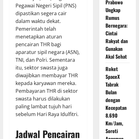
Prabowo
Pegawai Negeri Sipil (PNS)
Ungkap
dipastikan segera cair
Rumus
dalam waktu dekat.
Bernegara:
Pemerintah telah
Cintai
menetapkan aturan
Rakyat dan
pencairan THR bagi
Gunakan
aparatur sipil negara (ASN),
Akal Sehat
TNI, dan Polri. Sementara
itu, sektor swasta juga
Roket
diwajibkan membayar THR
SpaceX
kepada karyawan mereka.
Tabrak
Pembayaran THR di sektor
Bulan
swasta harus dilakukan
dengan
paling lambat tujuh hari
Kecepatan
sebelum Hari Raya Idulfitri.
8.690
Km/Jam,
Jadwal Pencairan
Soroti
Ancaman