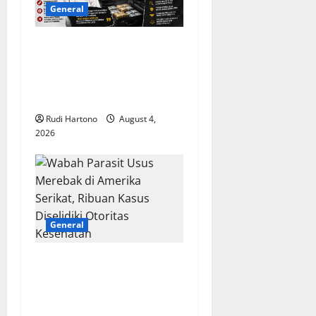
General
Malaysia Pertanyakan
Lolosnya Pilot Pembawa 25
Kg Narkoba dari Skrining
Bandara
Rudi Hartono
August 4,
2026
General
Wabah Parasit Usus
Merebak di Amerika Serikat,
Ribuan Kasus Diselidiki
Otoritas Kesehatan