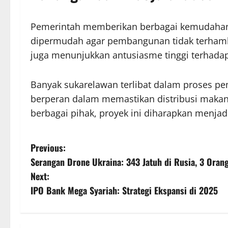
Pemerintah memberikan berbagai kemudahan 
dipermudah agar pembangunan tidak terhambat
juga menunjukkan antusiasme tinggi terhadap
Banyak sukarelawan terlibat dalam proses p
berperan dalam memastikan distribusi makanan
berbagai pihak, proyek ini diharapkan menjadi
P
Previous:
Serangan Drone Ukraina: 343 Jatuh di Rusia, 3 Oran
o
Next:
s
IPO Bank Mega Syariah: Strategi Ekspansi di 2025
t