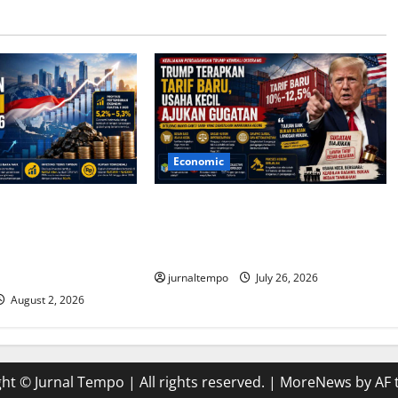
Economic
tif Topang
Trump Terapkan Tarif Baru, Usaha
Ekonomi Indonesia
Kecil Mengajukan Gugatan ke
6, Optimisme Tetap
Pengadilan
jurnaltempo
July 26, 2026
August 2, 2026
ht © Jurnal Tempo | All rights reserved.
|
MoreNews
by AF 