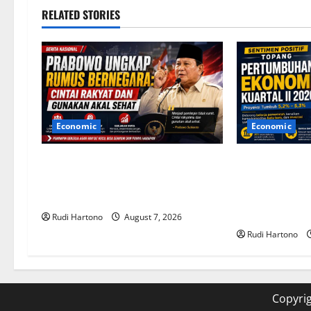
n
RELATED STORIES
a
v
i
g
Economic
Economic
a
Prabowo Ungkap Rumus
Sentimen Posi
t
Bernegara: Cintai Rakyat dan
Pertumbuhan 
Gunakan Akal Sehat
Kuartal II 202
i
Terjaga
Rudi Hartono
August 7, 2026
Rudi Hartono
o
n
Copyrig