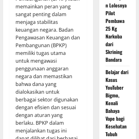
n Lolosnya
memainkan peran yang
Pilot
sangat penting dalam
Pembawa
menjaga stabilitas
25 Kg
keuangan negara. Badan
Narkoba
Pengawasan Keuangan dan
dari
Pembangunan (BPKP)
Skrining
memiliki tugas utama
Bandara
untuk mengawasi
penggunaan anggaran
Belajar dari
negara dan memastikan
Kasus
bahwa dana yang
YouTuber
dialokasikan untuk
Bigmo,
berbagai sektor digunakan
Kenali
dengan efisien dan sesuai
Bahaya
dengan aturan yang
Vape bagi
berlaku. BPKP dalam
Kesehatan
menjalankan tugas ini
Tubuh
dapat dilihat dari berbagai