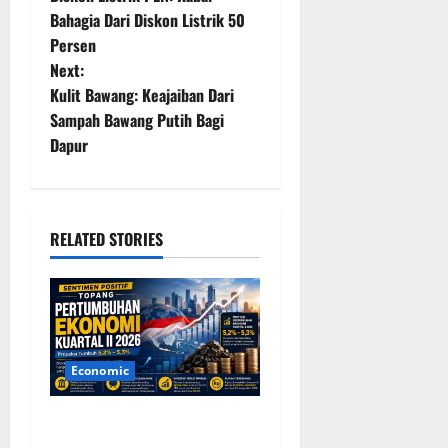
o
Bahagia Dari Diskon Listrik 50
Persen
s
Next:
t
Kulit Bawang: Keajaiban Dari
Sampah Bawang Putih Bagi
n
Dapur
a
v
RELATED STORIES
i
g
a
Economic
t
Sentimen Positif Topang
i