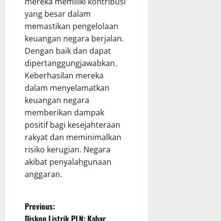
mereka memiliki kontribusi
yang besar dalam
memastikan pengelolaan
keuangan negara berjalan.
Dengan baik dan dapat
dipertanggungjawabkan.
Keberhasilan mereka
dalam menyelamatkan
keuangan negara
memberikan dampak
positif bagi kesejahteraan
rakyat dan meminimalkan
risiko kerugian. Negara
akibat penyalahgunaan
anggaran.
P
Previous:
Diskon Listrik PLN: Kabar