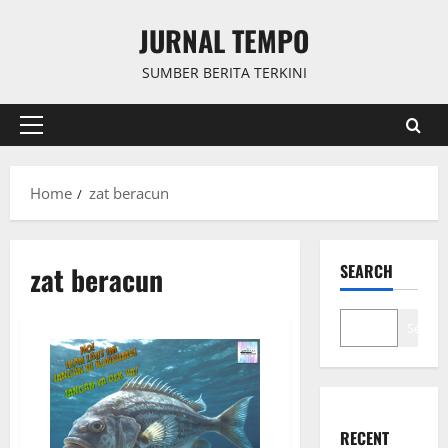
Skip
JURNAL TEMPO
to
content
SUMBER BERITA TERKINI
Primary
Menu
Home
zat beracun
zat beracun
SEARCH
Search
RECENT