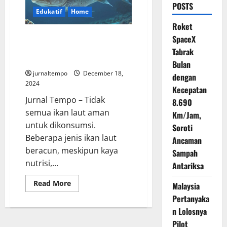
POSTS
Edukatif
Home
Roket
Ikan Laut Beracun yang Masih
SpaceX
Sering di Konsumsi, Jangan Ya
Tabrak
Dek !
Bulan
jurnaltempo
December 18,
dengan
2024
Kecepatan
Jurnal Tempo – Tidak
8.690
semua ikan laut aman
Km/Jam,
untuk dikonsumsi.
Soroti
Beberapa jenis ikan laut
Ancaman
beracun, meskipun kaya
Sampah
nutrisi,...
Antariksa
Read
Read More
Malaysia
more
about
Pertanyaka
Ikan
n Lolosnya
Laut
Beracun
Pilot
yang