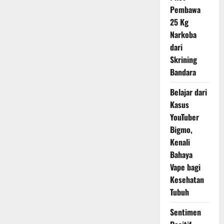
Masih
Pembawa
Sering
di
25 Kg
Konsumsi,
Narkoba
Jangan
Ya
dari
Dek
!
Skrining
Bandara
Belajar dari
Kasus
YouTuber
Bigmo,
Kenali
Bahaya
Vape bagi
Kesehatan
Tubuh
Sentimen