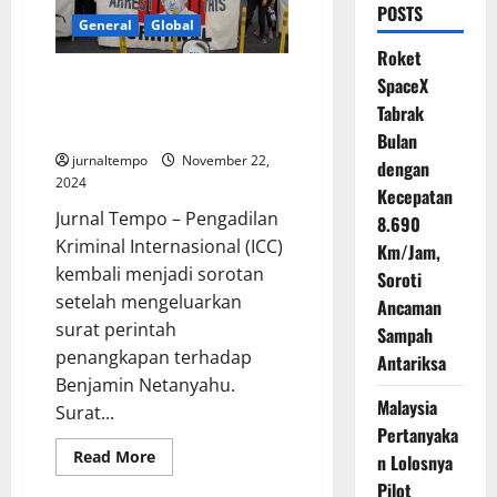
POSTS
General
Global
Roket
Benjamin Netanyahu Dapat
SpaceX
Surat Penangkapan, Disambut
Tabrak
Baik AS
Bulan
jurnaltempo
November 22,
dengan
2024
Kecepatan
Jurnal Tempo – Pengadilan
8.690
Kriminal Internasional (ICC)
Km/Jam,
kembali menjadi sorotan
Soroti
setelah mengeluarkan
Ancaman
surat perintah
Sampah
penangkapan terhadap
Antariksa
Benjamin Netanyahu.
Malaysia
Surat...
Pertanyaka
Read
Read More
n Lolosnya
more
about
Pilot