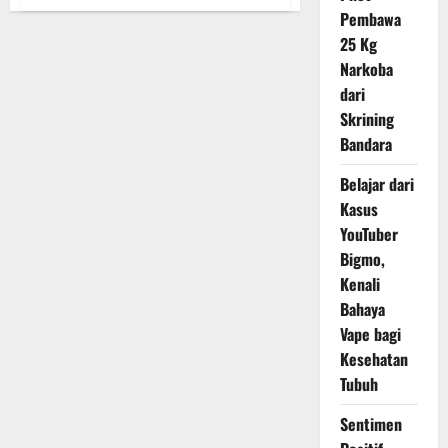
Benjamin
Pembawa
Netanyahu
Dapat
25 Kg
Surat
Penangkapan,
Narkoba
Disambut
Baik
dari
AS
Skrining
Bandara
Belajar dari
Kasus
YouTuber
Bigmo,
Kenali
Bahaya
Vape bagi
Kesehatan
Tubuh
Sentimen