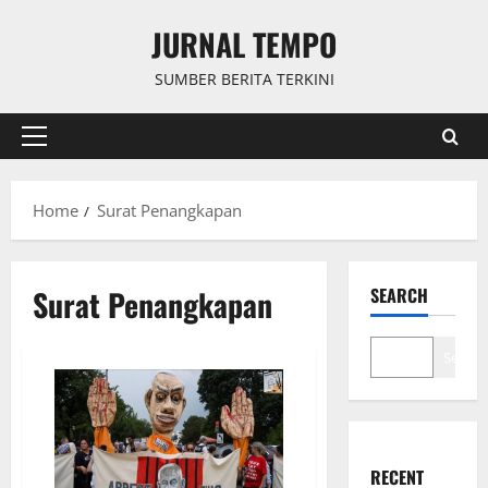
Skip
JURNAL TEMPO
to
content
SUMBER BERITA TERKINI
Primary
Menu
Home
Surat Penangkapan
Surat Penangkapan
SEARCH
Search
RECENT