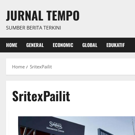
Skip
JURNAL TEMPO
to
content
SUMBER BERITA TERKINI
HOME
GENERAL
ECONOMIC
GLOBAL
EDUKATIF
Home
SritexPailit
SritexPailit