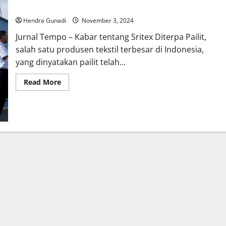
Sritex Diterpa Pailit: Dampak dan Apa yang Terjadi Selanjutnya
Hendra Gunadi
November 3, 2024
Jurnal Tempo – Kabar tentang Sritex Diterpa Pailit,
salah satu produsen tekstil terbesar di Indonesia,
yang dinyatakan pailit telah...
Read
Read More
more
about
Sritex
Diterpa
Pailit:
Dampak
dan
Apa
yang
Terjadi
Selanjutnya