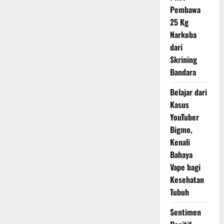
Gempur
Pembawa
Kawasan
Suriah
25 Kg
yang
Dikuasai
Narkoba
Pemberontak
dari
Skrining
Bandara
Belajar dari
Kasus
YouTuber
Bigmo,
Kenali
Bahaya
Vape bagi
Kesehatan
Tubuh
Sentimen