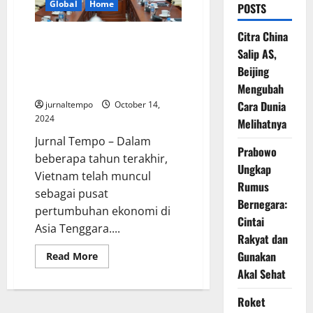
Global
Home
POSTS
Citra China
Vietnam sebagai Pusat
Salip AS,
Pertumbuhan Ekonomi Baru di
Asia Tenggara: Tantangan dan
Beijing
Prospek
Mengubah
Cara Dunia
jurnaltempo
October 14,
2024
Melihatnya
Jurnal Tempo – Dalam
Prabowo
beberapa tahun terakhir,
Ungkap
Vietnam telah muncul
Rumus
sebagai pusat
Bernegara:
pertumbuhan ekonomi di
Cintai
Asia Tenggara....
Rakyat dan
Gunakan
Read
Read More
more
Akal Sehat
about
Vietnam
sebagai
Roket
Pusat