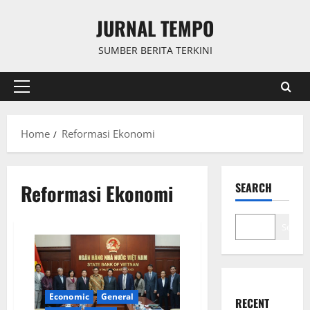
Skip
JURNAL TEMPO
to
content
SUMBER BERITA TERKINI
Primary
Menu
Home
Reformasi Ekonomi
Reformasi Ekonomi
SEARCH
Search
Economic
General
RECENT