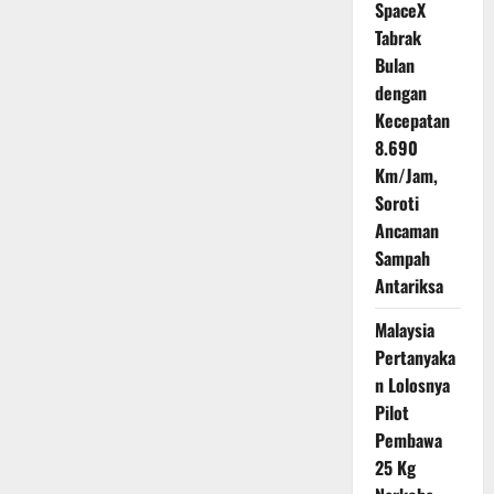
Pertumbuhan
SpaceX
Ekonomi
Baru
Tabrak
di
Bulan
Asia
Tenggara:
dengan
Tantangan
dan
Kecepatan
Prospek
8.690
Km/Jam,
Soroti
Ancaman
Sampah
Antariksa
Malaysia
Pertanyaka
n Lolosnya
Pilot
Pembawa
25 Kg