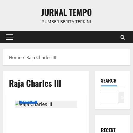
Skip
JURNAL TEMPO
to
content
SUMBER BERITA TERKINI
Primary
Menu
Home
Raja Charles III
Raja Charles III
SEARCH
Search
General
Raja Charles III Berbicara:
Komitmen Inggris untuk
Ukraina Tak Luntur
RECENT