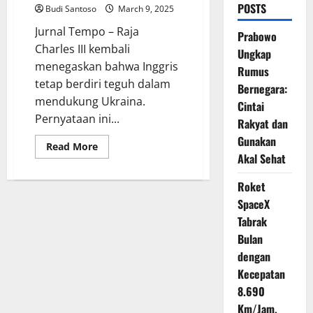
POSTS
Budi Santoso
March 9, 2025
Jurnal Tempo – Raja
Prabowo
Charles III kembali
Ungkap
menegaskan bahwa Inggris
Rumus
tetap berdiri teguh dalam
Bernegara:
mendukung Ukraina.
Cintai
Pernyataan ini...
Rakyat dan
Gunakan
Read
Read More
more
Akal Sehat
about
Raja
Charles
Roket
III
SpaceX
Berbicara:
Komitmen
Tabrak
Inggris
untuk
Bulan
Ukraina
Tak
dengan
Luntur
Kecepatan
8.690
Km/Jam,