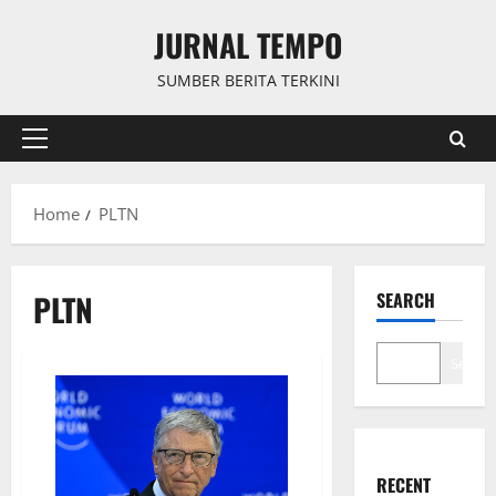
Skip
JURNAL TEMPO
to
content
SUMBER BERITA TERKINI
Primary
Menu
Home
PLTN
PLTN
SEARCH
Search
RECENT