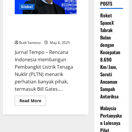
POSTS
Global
Roket
Indonesia Bangun PLTN, Bill
SpaceX
Gates Soroti Kompleksitas
Tabrak
Reaktor Nuklir
Bulan
Budi Santoso
May 8, 2025
dengan
Kecepatan
Jurnal Tempo – Rencana
8.690
Indonesia membangun
Km/Jam,
Pembangkit Listrik Tenaga
Soroti
Nuklir (PLTN) menarik
Ancaman
perhatian banyak pihak,
Sampah
termasuk Bill Gates....
Antariksa
Read
Read More
more
Malaysia
about
Indonesia
Pertanyaka
Bangun
PLTN,
n Lolosnya
Bill
Gates
Pilot