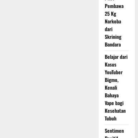
Soroti
Pembawa
Kompleksitas
Reaktor
25 Kg
Nuklir
Narkoba
dari
Skrining
Bandara
Belajar dari
Kasus
YouTuber
Bigmo,
Kenali
Bahaya
Vape bagi
Kesehatan
Tubuh
Sentimen