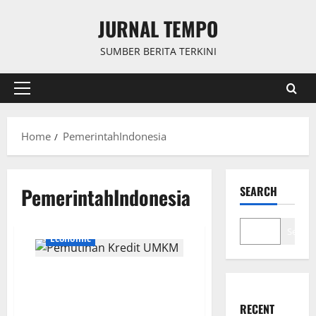
Skip
JURNAL TEMPO
to
content
SUMBER BERITA TERKINI
Primary
Menu
Home
PemerintahIndonesia
PemerintahIndonesia
SEARCH
Search
Economic
Pengamat Minta Pemerintah
Jelaskan Rinci Pemutihan
Kredit UMKM
RECENT