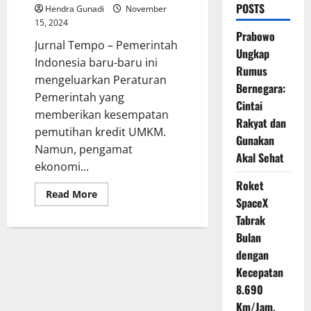
POSTS
Hendra Gunadi
November
15, 2024
Prabowo
Jurnal Tempo – Pemerintah
Ungkap
Indonesia baru-baru ini
Rumus
mengeluarkan Peraturan
Bernegara:
Pemerintah yang
Cintai
memberikan kesempatan
Rakyat dan
pemutihan kredit UMKM.
Gunakan
Namun, pengamat
Akal Sehat
ekonomi...
Roket
Read
Read More
SpaceX
more
about
Tabrak
Pengamat
Minta
Bulan
Pemerintah
Jelaskan
dengan
Rinci
Kecepatan
Pemutihan
Kredit
8.690
UMKM
Km/Jam,