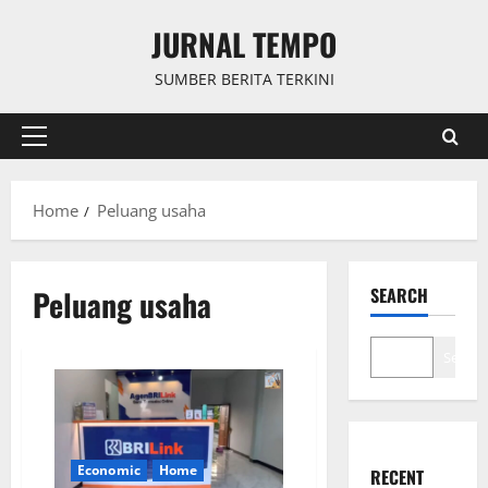
Skip
JURNAL TEMPO
to
content
SUMBER BERITA TERKINI
Primary
Menu
Home
Peluang usaha
Peluang usaha
SEARCH
Search
Economic
Home
RECENT