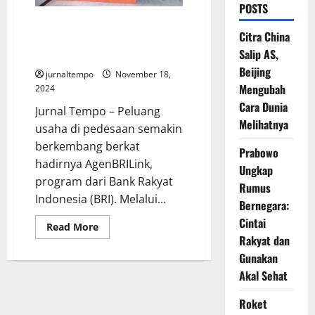
POSTS
Peluang Usaha BRILink Bantu
Citra China
Pergerakan Ekonomi
Salip AS,
Simalungun
Beijing
jurnaltempo
November 18,
Mengubah
2024
Cara Dunia
Jurnal Tempo – Peluang
Melihatnya
usaha di pedesaan semakin
berkembang berkat
Prabowo
hadirnya AgenBRILink,
Ungkap
program dari Bank Rakyat
Rumus
Indonesia (BRI). Melalui...
Bernegara:
Cintai
Read
Read More
more
Rakyat dan
about
Peluang
Gunakan
Usaha
Akal Sehat
BRILink
Bantu
Pergerakan
Roket
Ekonomi
Simalungun