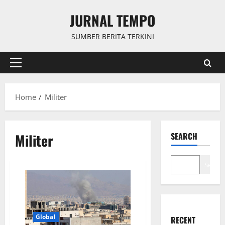
Skip
JURNAL TEMPO
to
content
SUMBER BERITA TERKINI
Primary
Menu
Home
Militer
Militer
SEARCH
Search
Global
RECENT