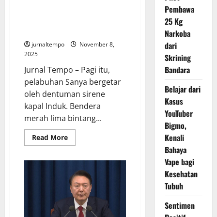
Sasaran
Pembawa
Kapal Induk Ketiga China Resmi
Serangan
Siber
Berdinas Militer, Canggih Saingi
25 Kg
Iran
AS
Narkoba
dari
jurnaltempo
November 8,
2025
Skrining
Bandara
Jurnal Tempo – Pagi itu,
pelabuhan Sanya bergetar
Belajar dari
oleh dentuman sirene
Kasus
kapal Induk. Bendera
YouTuber
merah lima bintang...
Bigmo,
Kenali
Read
Read More
more
Bahaya
about
Kapal
Vape bagi
Induk
Ketiga
Kesehatan
China
Resmi
Tubuh
Berdinas
Militer,
Sentimen
Canggih
Saingi