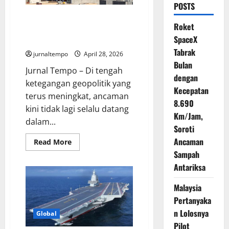
POSTS
Perang Tak Terlihat: Ketika
Roket
Pasukan AS di Timur Tengah Jadi
SpaceX
Sasaran Serangan Siber Iran
Tabrak
jurnaltempo
April 28, 2026
Bulan
Jurnal Tempo – Di tengah
dengan
ketegangan geopolitik yang
Kecepatan
terus meningkat, ancaman
8.690
kini tidak lagi selalu datang
Km/Jam,
dalam...
Soroti
Ancaman
Read
Read More
more
Sampah
about
Perang
Antariksa
Tak
Terlihat:
Ketika
Malaysia
Pasukan
AS
Pertanyaka
di
n Lolosnya
Timur
Global
Tengah
Pilot
Jadi