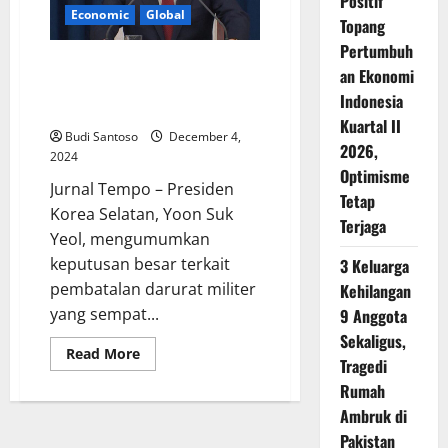
Positif
AS
Economic
Global
Topang
Pertumbuh
Presiden Yoon Suk Yeol
an Ekonomi
Umumkan Pembatalan Darurat
Indonesia
Militer
Kuartal II
Budi Santoso
December 4,
2026,
2024
Optimisme
Jurnal Tempo – Presiden
Tetap
Korea Selatan, Yoon Suk
Terjaga
Yeol, mengumumkan
keputusan besar terkait
3 Keluarga
pembatalan darurat militer
Kehilangan
yang sempat...
9 Anggota
Sekaligus,
Read
Read More
Tragedi
more
about
Rumah
Presiden
Yoon
Ambruk di
Suk
Yeol
Pakistan