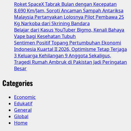
Roket SpaceX Tabrak Bulan dengan Kecepatan
Berbisa:
8.690 Km/Jam, Soroti Ancaman Sampah Antariksa
Kenali
Malaysia Pertanyakan Lolosnya Pilot Pembawa 25
Perbedaannya
Kg Narkoba dari Skrining Bandara
Sebelum
Belajar dari Kasus YouTuber Bigmo, Kenali Bahaya
Terlambat!
Vape bagi Kesehatan Tubuh
Sentimen Positif Topang Pertumbuhan Ekonomi
Indonesia Kuartal II 2026, Optimisme Tetap Terjaga
3 Keluarga Kehilangan 9 Anggota Sekaligus,
Tragedi Rumah Ambruk di Pakistan Jadi Peringatan
Besar
Categories
Economic
Edukatif
General
Global
Home