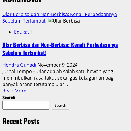
Ular Berbisa dan Non-Berbisa: Kenali Perbedaannya
Sebelum Terlambat!
Edukatif
Ular Berbisa dan Non-Berbisa: Kenali Perbedaannya
Sebelum Terlambat!
Hendra Gunadi
November 9, 2024
Jurnal Tempo – Ular adalah salah satu hewan yang
menimbulkan rasa takut sekaligus kekaguman bagi
banyak orang terutama ular...
Read
Read More
more
Search
about
Search
Ular
Berbisa
Recent Posts
dan
Non-