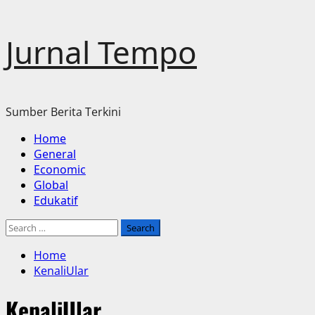
Skip
Jurnal Tempo
to
content
Sumber Berita Terkini
Primary
Home
Menu
General
Economic
Global
Edukatif
Search
for:
Home
KenaliUlar
KenaliUlar