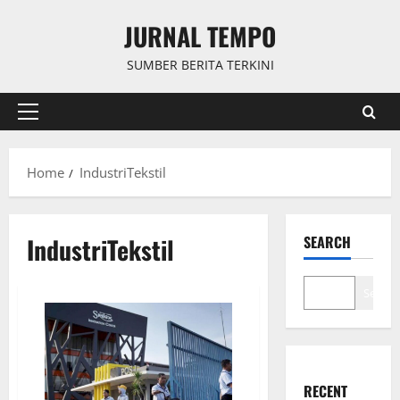
Skip
JURNAL TEMPO
to
content
SUMBER BERITA TERKINI
Primary
Menu
Home
IndustriTekstil
IndustriTekstil
SEARCH
Search
RECENT