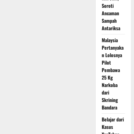
dan
Soroti
Apa
yang
Ancaman
Terjadi
Sampah
Selanjutnya
Antariksa
Malaysia
Pertanyaka
n Lolosnya
Pilot
Pembawa
25 Kg
Narkoba
dari
Skrining
Bandara
Belajar dari
Kasus