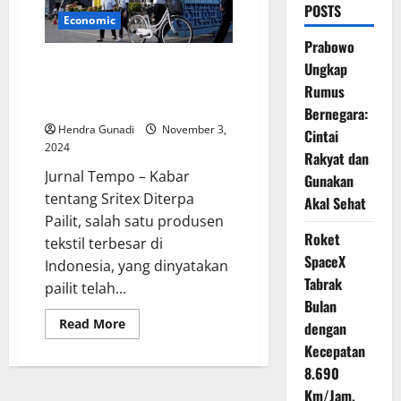
POSTS
Economic
Prabowo
Sritex Diterpa Pailit: Dampak
Ungkap
dan Apa yang Terjadi
Rumus
Selanjutnya
Bernegara:
Hendra Gunadi
November 3,
Cintai
2024
Rakyat dan
Jurnal Tempo – Kabar
Gunakan
tentang Sritex Diterpa
Akal Sehat
Pailit, salah satu produsen
Roket
tekstil terbesar di
SpaceX
Indonesia, yang dinyatakan
Tabrak
pailit telah...
Bulan
Read
Read More
dengan
more
about
Kecepatan
Sritex
8.690
Diterpa
Pailit:
Km/Jam,
Dampak