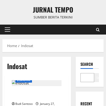
Skip
JURNAL TEMPO
to
content
SUMBER BERITA TERKINI
Primary
Menu
Home
Indosat
Indosat
SEARCH
Search
Economic
Transformasi Digital Indosat:
Langkah Menuju Al TechCo
RECENT
Budi Santoso
January 27,