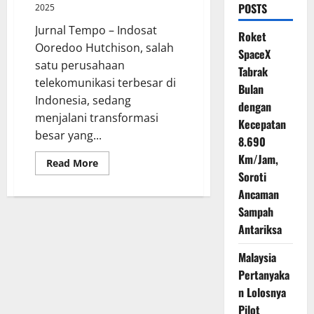
POSTS
2025
Jurnal Tempo – Indosat
Roket
Ooredoo Hutchison, salah
SpaceX
satu perusahaan
Tabrak
telekomunikasi terbesar di
Bulan
Indonesia, sedang
dengan
menjalani transformasi
Kecepatan
besar yang...
8.690
Km/Jam,
Read
Read More
more
Soroti
about
Transformasi
Ancaman
Digital
Sampah
Indosat:
Langkah
Antariksa
Menuju
Al
TechCo
Malaysia
Pertanyaka
n Lolosnya
Pilot