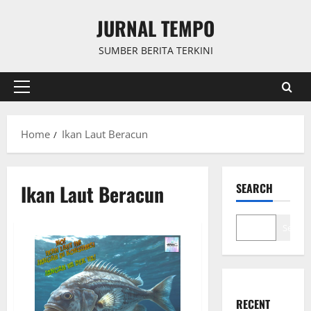
Skip
JURNAL TEMPO
to
content
SUMBER BERITA TERKINI
Primary
Menu
Home
Ikan Laut Beracun
Ikan Laut Beracun
SEARCH
Search
RECENT