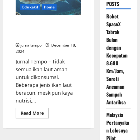
POSTS
Edukatif
Home
Roket
Ikan Laut Beracun yang Masih
SpaceX
Sering di Konsumsi, Jangan Ya
Tabrak
Dek !
Bulan
jurnaltempo
December 18,
dengan
2024
Kecepatan
Jurnal Tempo – Tidak
8.690
semua ikan laut aman
Km/Jam,
untuk dikonsumsi.
Soroti
Beberapa jenis ikan laut
Ancaman
beracun, meskipun kaya
Sampah
nutrisi,...
Antariksa
Read
Read More
Malaysia
more
about
Pertanyaka
Ikan
n Lolosnya
Laut
Beracun
Pilot
yang