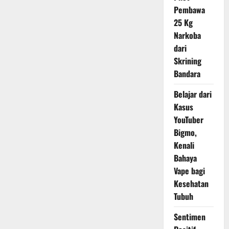
Masih
Pembawa
Sering
di
25 Kg
Konsumsi,
Narkoba
Jangan
Ya
dari
Dek
!
Skrining
Bandara
Belajar dari
Kasus
YouTuber
Bigmo,
Kenali
Bahaya
Vape bagi
Kesehatan
Tubuh
Sentimen