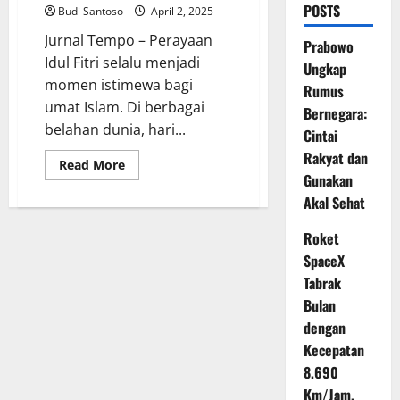
POSTS
Budi Santoso
April 2, 2025
Jurnal Tempo – Perayaan
Prabowo
Idul Fitri selalu menjadi
Ungkap
momen istimewa bagi
Rumus
umat Islam. Di berbagai
Bernegara:
belahan dunia, hari...
Cintai
Rakyat dan
Read
Read More
more
Gunakan
about
Akal Sehat
Momen
Idul
Fitri
Roket
di
Kamp
SpaceX
Pengungsi
Rohingya:
Tabrak
Dari
Salat
Bulan
Ied
dengan
hingga
Takjil
Kecepatan
Bersama
8.690
Km/Jam,