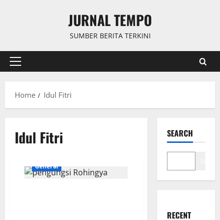
Skip
JURNAL TEMPO
to
content
SUMBER BERITA TERKINI
Primary
Menu
Home
Idul Fitri
Idul Fitri
SEARCH
Search
General
Momen Idul Fitri di Kamp
Pengungsi Rohingya: Dari Salat
Ied hingga Takjil Bersama
RECENT