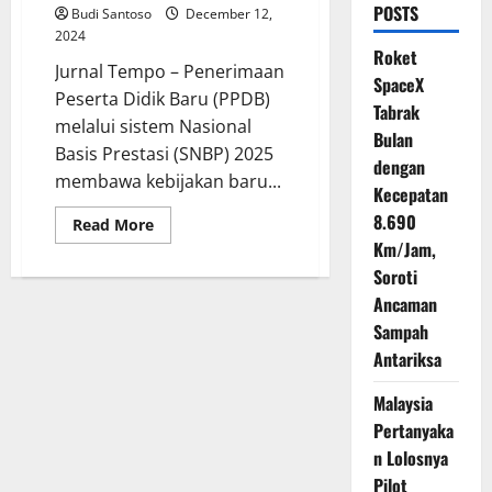
POSTS
Budi Santoso
December 12,
2024
Roket
Jurnal Tempo – Penerimaan
SpaceX
Peserta Didik Baru (PPDB)
Tabrak
melalui sistem Nasional
Bulan
Basis Prestasi (SNBP) 2025
dengan
membawa kebijakan baru...
Kecepatan
8.690
Read
Read More
more
Km/Jam,
about
Tambahan
Soroti
Kuota
SNBP
Ancaman
2025
Sampah
untuk
Sekolah
Antariksa
Terapkan
E-
Rapor
Malaysia
Pertanyaka
n Lolosnya
Pilot