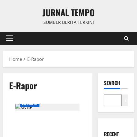
Skip
JURNAL TEMPO
to
content
SUMBER BERITA TERKINI
Primary
Menu
Home
E-Rapor
E-Rapor
SEARCH
Search
Edukatif
Tambahan Kuota SNBP 2025
untuk Sekolah Terapkan E-
Rapor
RECENT