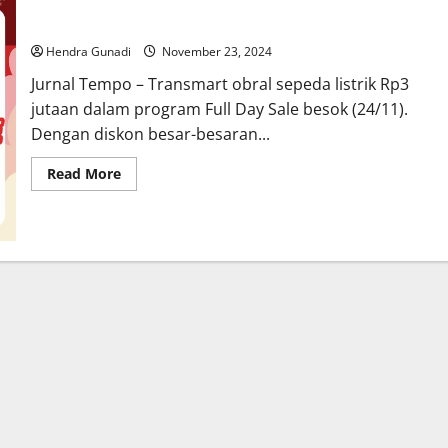
Transmart Obral Sepeda Listrik Rp3 Jutaan, Jangan Sampai
Kehabisan!
Hendra Gunadi
November 23, 2024
Jurnal Tempo – Transmart obral sepeda listrik Rp3
jutaan dalam program Full Day Sale besok (24/11).
Dengan diskon besar-besaran...
Read
Read More
more
about
Transmart
Obral
Sepeda
Listrik
Rp3
Jutaan,
Jangan
Sampai
Kehabisan!