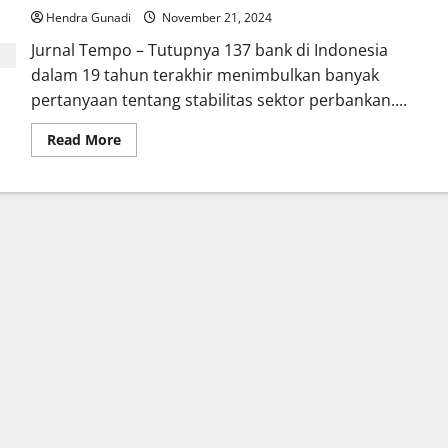
Hendra Gunadi
November 21, 2024
Jurnal Tempo – Tutupnya 137 bank di Indonesia
dalam 19 tahun terakhir menimbulkan banyak
pertanyaan tentang stabilitas sektor perbankan....
Read
Read More
more
about
Krisis
Perbankan
Lokal?
Alasan
di
Balik
Tutupnya
137
Bank
di
Indonesia