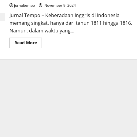
jurnaltempo
November 9, 2024
Jurnal Tempo – Keberadaan Inggris di Indonesia
memang singkat, hanya dari tahun 1811 hingga 1816.
Namun, dalam waktu yang...
Read
Read More
more
about
Peninggalan
Inggris
yang
Masih
Bernilai
Untuk
Rakyat
Indonesia