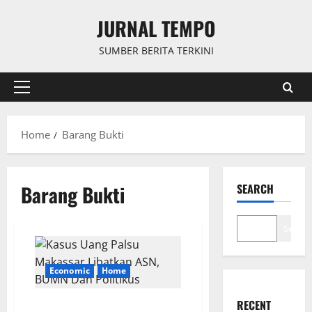
Skip
JURNAL TEMPO
to
content
SUMBER BERITA TERKINI
Primary
Menu
Home
Barang Bukti
Barang Bukti
SEARCH
Search
Economic
Home
RECENT
Kasus Uang Palsu Makassar