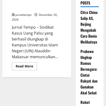
POSTS
Libatkan ASN, BUMN Dan
Politikus
Citra China
jurnaltempo
December 20,
Salip AS,
2024
Beijing
Jurnal Tempo – Sindikat
Mengubah
Kasus Uang Palsu yang
Cara Dunia
berhasil diungkap di
Melihatnya
Kampus Universitas Islam
Negeri (UIN) Alauddin
Prabowo
Makassar memunculkan...
Ungkap
Rumus
Read
Read More
Bernegara:
more
about
Cintai
Kasus
Uang
Rakyat dan
Palsu
Makassar
Gunakan
Libatkan
Akal Sehat
ASN,
BUMN
Dan
Roket
Politikus