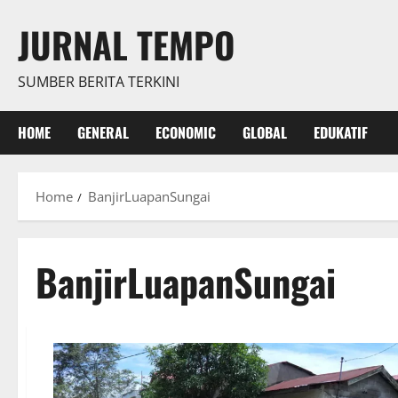
Skip
JURNAL TEMPO
to
content
SUMBER BERITA TERKINI
HOME
GENERAL
ECONOMIC
GLOBAL
EDUKATIF
Home
BanjirLuapanSungai
BanjirLuapanSungai