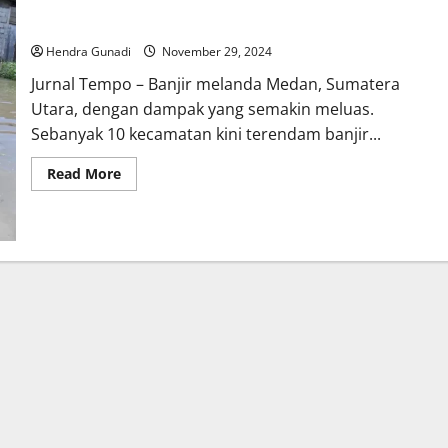
Banjir Melanda Medan: 10 Kecamatan Terendam Akibat Luapan
3 Sungai
Hendra Gunadi
November 29, 2024
Jurnal Tempo – Banjir melanda Medan, Sumatera
Utara, dengan dampak yang semakin meluas.
Sebanyak 10 kecamatan kini terendam banjir...
Read
Read More
more
about
Banjir
Melanda
Medan:
10
Kecamatan
Terendam
Akibat
Luapan
3
Sungai