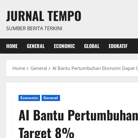
Skip
JURNAL TEMPO
to
content
SUMBER BERITA TERKINI
HOME
GENERAL
ECONOMIC
GLOBAL
EDUKATIF
Home
General
AI Bantu Pertumbuhan Ekonomi Dapat C
Economic
General
AI Bantu Pertumbuhan
Target 8%