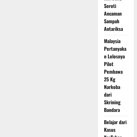
Jakarta
Soroti
Lewat
Integrasi
Ancaman
Lapangan
Banteng
Sampah
Antariksa
Malaysia
Pertanyaka
n Lolosnya
Pilot
Pembawa
25 Kg
Narkoba
dari
Skrining
Bandara
Belajar dari
Kasus