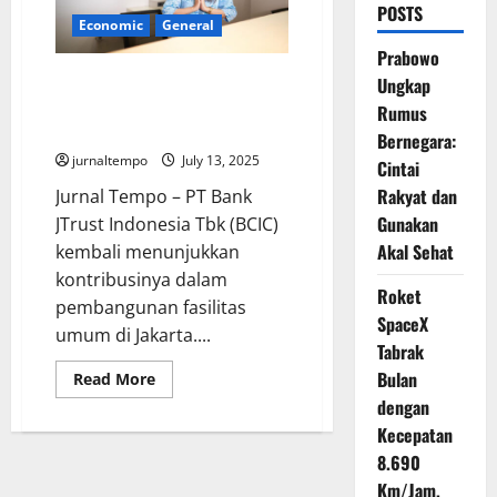
POSTS
Economic
General
Prabowo
Bank JTrust Dukung Penataan
Ungkap
Heritage Jakarta Lewat
Rumus
Integrasi Lapangan Banteng
Bernegara:
jurnaltempo
July 13, 2025
Cintai
Rakyat dan
Jurnal Tempo – PT Bank
Gunakan
JTrust Indonesia Tbk (BCIC)
Akal Sehat
kembali menunjukkan
kontribusinya dalam
Roket
pembangunan fasilitas
SpaceX
umum di Jakarta....
Tabrak
Bulan
Read
Read More
more
dengan
about
Bank
Kecepatan
JTrust
Dukung
8.690
Penataan
Heritage
Km/Jam,